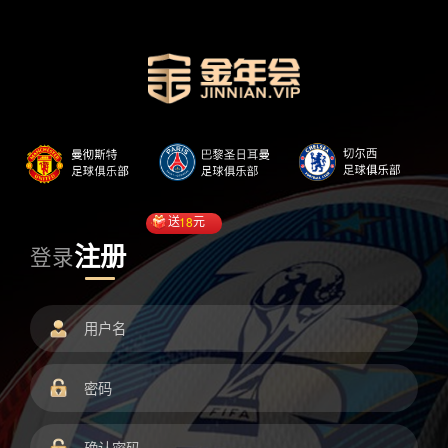
送
18
元
注册
登录