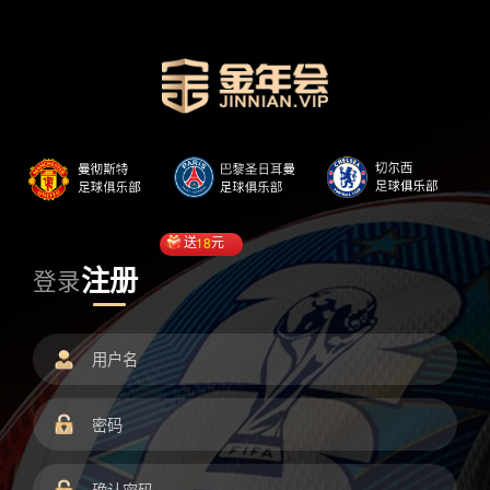
送
18
元
注册
登录