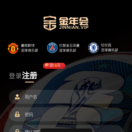
送
18
元
注册
登录