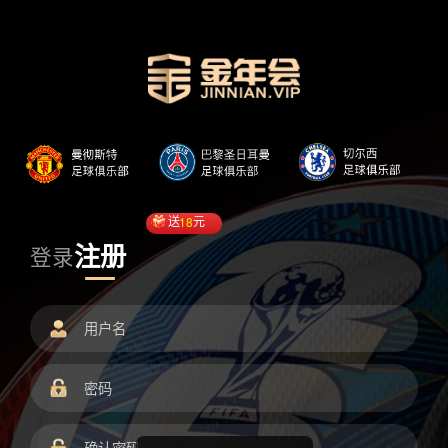
送
18
元
注册
登录