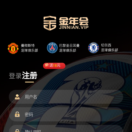
送
18
元
注册
登录