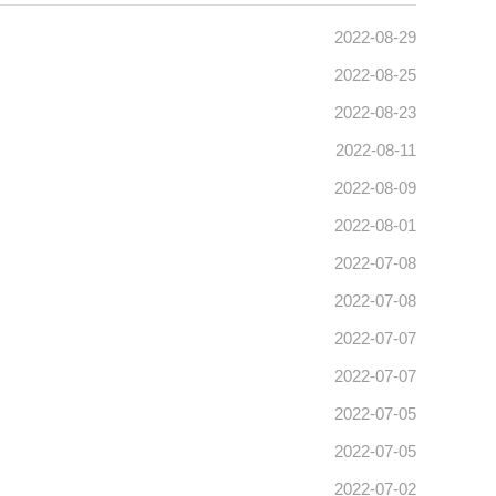
2022-08-29
2022-08-25
2022-08-23
2022-08-11
2022-08-09
2022-08-01
2022-07-08
2022-07-08
2022-07-07
2022-07-07
2022-07-05
2022-07-05
2022-07-02