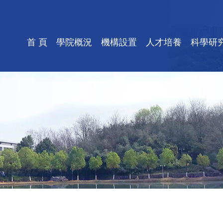
首 頁
學院概況
機構設置
人才培養
科學研